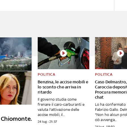
POLITICA
POLITICA
Benzina, le accise mobili e
Caso Delmastro,
lo sconto che arriva in
Caroccia deposit
ritardo
Procura memori
chat
Il governo studia come
frenare il caro-carburanti e
Lo ha confermato 
valuta l'attivazione delle
Fabrizio Gallo. Del
accise mobili, il...
"Non ho alcun pro
 a Chiomonte.
ciò avvenga...
24 lug - 21:37
24 lug - 18:50