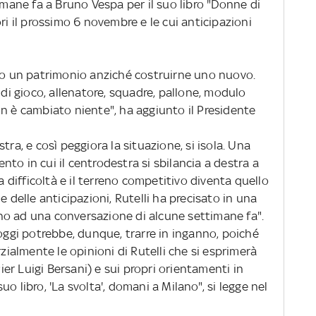
timane fa a Bruno Vespa per il suo libro "Donne di
ri il prossimo 6 novembre e le cui anticipazioni
ato un patrimonio anziché costruirne uno nuovo.
 gioco, allenatore, squadre, pallone, modulo
 non è cambiato niente", ha aggiunto il Presidente
nistra, e così peggiora la situazione, si isola. Una
to in cui il centrodestra si sbilancia a destra a
ma difficoltà e il terreno competitivo diventa quello
e delle anticipazioni, Rutelli ha precisato in una
gono ad una conversazione di alcune settimane fa".
 oggi potrebbe, dunque, trarre in inganno, poiché
rzialmente le opinioni di Rutelli che si esprimerà
Pier Luigi Bersani) e sui propri orientamenti in
o libro, 'La svolta', domani a Milano", si legge nel