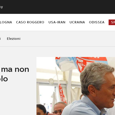
ky
OLOGNA
CASO ROGGERO
USA-IRAN
UCRAINA
ODISSEA
S
i
Elezioni
i, ma non
olo