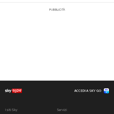
PUBBLICITÀ
ACCEDI A SKY GO
I siti Sky:
Servizi: