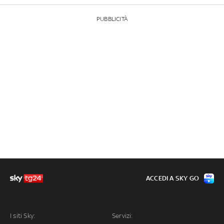
PUBBLICITÀ
ACCEDI A SKY GO
I siti Sky:
Servizi: