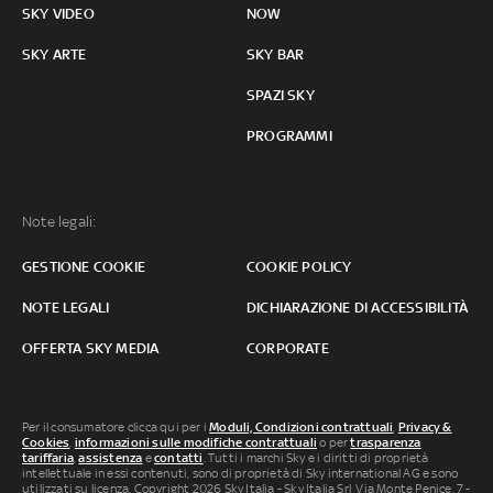
SKY VIDEO
NOW
SKY ARTE
SKY BAR
SPAZI SKY
PROGRAMMI
Note legali:
GESTIONE COOKIE
COOKIE POLICY
NOTE LEGALI
DICHIARAZIONE DI ACCESSIBILITÀ
OFFERTA SKY MEDIA
CORPORATE
Per il consumatore clicca qui per i
Moduli, Condizioni contrattuali
,
Privacy &
Cookies
,
informazioni sulle modifiche contrattuali
o per
trasparenza
tariffaria
,
assistenza
e
contatti
. Tutti i marchi Sky e i diritti di proprietà
intellettuale in essi contenuti, sono di proprietà di Sky international AG e sono
utilizzati su licenza. Copyright 2026 Sky Italia - Sky Italia Srl Via Monte Penice, 7 -