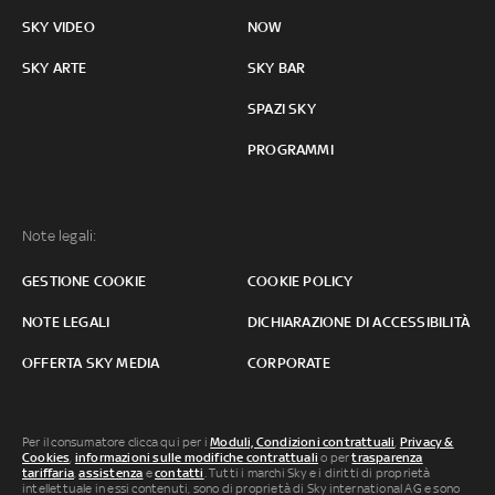
SKY VIDEO
NOW
SKY ARTE
SKY BAR
SPAZI SKY
PROGRAMMI
Note legali:
GESTIONE COOKIE
COOKIE POLICY
NOTE LEGALI
DICHIARAZIONE DI ACCESSIBILITÀ
OFFERTA SKY MEDIA
CORPORATE
Per il consumatore clicca qui per i
Moduli, Condizioni contrattuali
,
Privacy &
Cookies
,
informazioni sulle modifiche contrattuali
o per
trasparenza
tariffaria
,
assistenza
e
contatti
. Tutti i marchi Sky e i diritti di proprietà
intellettuale in essi contenuti, sono di proprietà di Sky international AG e sono