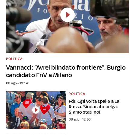
POLITICA
Vannacci: “Avrei blindato frontiere”. Burgio
candidato FnV a Milano
08 ago - 19:14
POLITICA
FdI: Cgil volta spalle a La
Russa. Sindacato belga:
Siamo stati noi
08 ago - 12:58