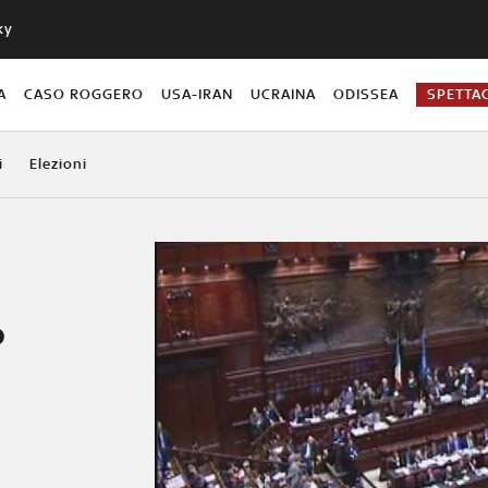
ky
A
CASO ROGGERO
USA-IRAN
UCRAINA
ODISSEA
SPETTA
i
Elezioni
o