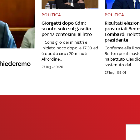
POLITICA
POLITICA
Giorgetti dopo Cdm:
Risultati elezion
sconto solo sul gasolio
provinciali Bene
per 17 centesimi al litro
Lombardi rielet
presidente
Il Consiglio dei ministri è
iniziato poco dopo le 17.30 ed
Conferma alla Roc
è durato circa 20 minuti.
Rettori per il mast
All'ordine...
ha battuto Claudi
"Chiederemo
sostenuto dal...
27 lug - 19:20
27 lug - 08:01