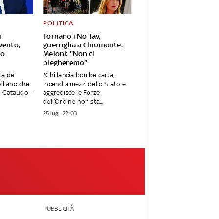
POLITICA
i
Tornano i No Tav,
vento,
guerriglia a Chiomonte.
to
Meloni: "Non ci
piegheremo"
ca dei
"Chi lancia bombe carta,
elliano che
incendia mezzi dello Stato e
o Cataudo -
aggredisce le Forze
dell’Ordine non sta...
25 lug - 22:03
PUBBLICITÀ