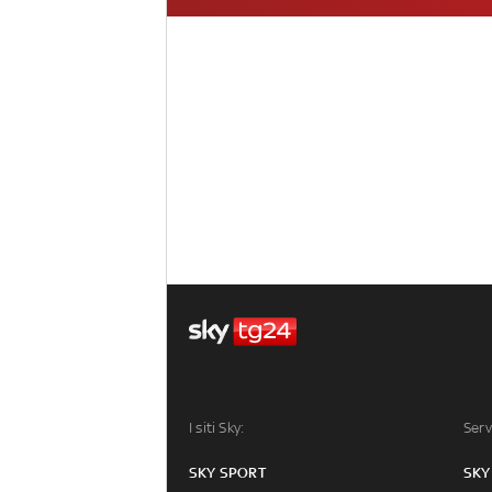
I siti Sky:
Serv
SKY SPORT
SKY