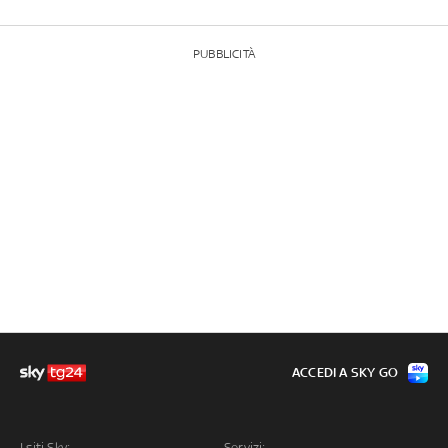
PUBBLICITÀ
ACCEDI A SKY GO
I siti Sky:
Servizi: