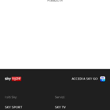
PUBBLICITÀ
ACCEDI A SKY GO
I siti Sky:
Servizi:
SKY SPORT
SKY TV