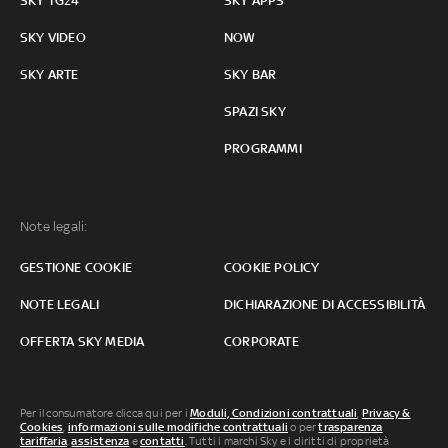
SKY TG24
SKY APPS
SKY VIDEO
NOW
SKY ARTE
SKY BAR
SPAZI SKY
PROGRAMMI
Note legali:
GESTIONE COOKIE
COOKIE POLICY
NOTE LEGALI
DICHIARAZIONE DI ACCESSIBILITÀ
OFFERTA SKY MEDIA
CORPORATE
Per il consumatore clicca qui per i
Moduli, Condizioni contrattuali
,
Privacy &
Cookies
,
informazioni sulle modifiche contrattuali
o per
trasparenza
tariffaria
,
assistenza
e
contatti
. Tutti i marchi Sky e i diritti di proprietà