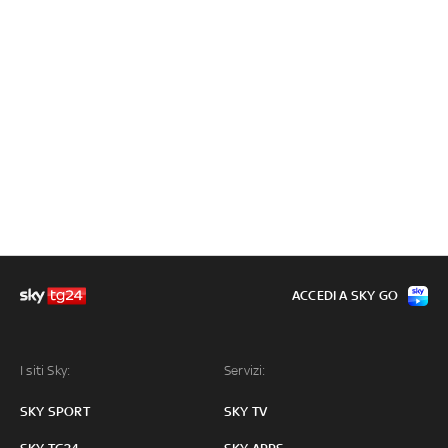
ACCEDI A SKY GO
I siti Sky:
Servizi:
SKY SPORT
SKY TV