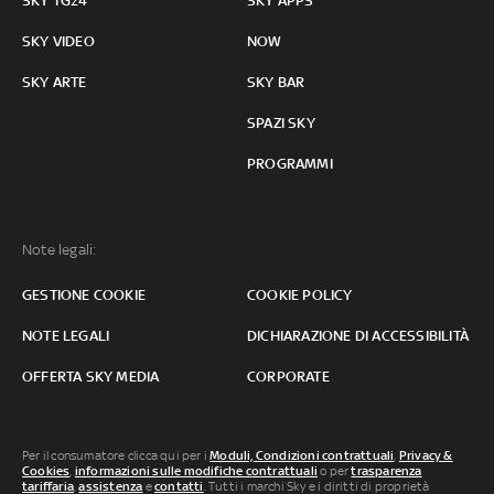
SKY TG24
SKY APPS
SKY VIDEO
NOW
SKY ARTE
SKY BAR
SPAZI SKY
PROGRAMMI
Note legali:
GESTIONE COOKIE
COOKIE POLICY
NOTE LEGALI
DICHIARAZIONE DI ACCESSIBILITÀ
OFFERTA SKY MEDIA
CORPORATE
Per il consumatore clicca qui per i
Moduli, Condizioni contrattuali
,
Privacy &
Cookies
,
informazioni sulle modifiche contrattuali
o per
trasparenza
tariffaria
,
assistenza
e
contatti
. Tutti i marchi Sky e i diritti di proprietà