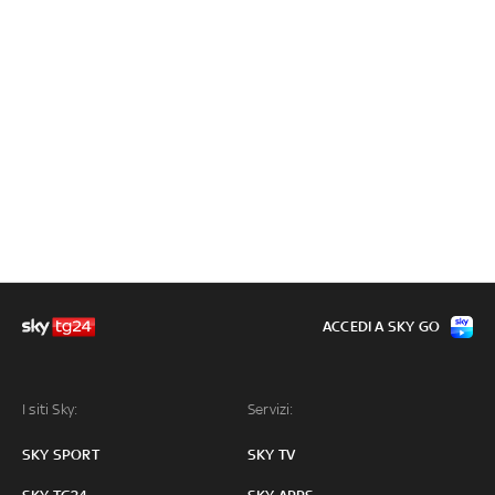
ACCEDI A SKY GO
I siti Sky:
Servizi:
SKY SPORT
SKY TV