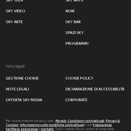
SKY TG24
SKY APPS
SKY VIDEO
NOW
SKY ARTE
SKY BAR
SPAZI SKY
PROGRAMMI
Note legali:
GESTIONE COOKIE
COOKIE POLICY
NOTE LEGALI
DICHIARAZIONE DI ACCESSIBILITÀ
OFFERTA SKY MEDIA
CORPORATE
Per il consumatore clicca qui per i
Moduli, Condizioni contrattuali
,
Privacy &
Cookies
,
informazioni sulle modifiche contrattuali
o per
trasparenza
tariffaria
,
assistenza
e
contatti
. Tutti i marchi Sky e i diritti di proprietà