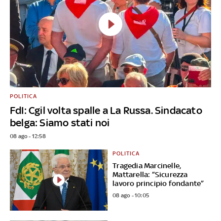
POLITICA
FdI: Cgil volta spalle a La Russa. Sindacato
belga: Siamo stati noi
08 ago - 12:58
POLITICA
Tragedia Marcinelle,
Mattarella: “Sicurezza
lavoro principio fondante”
08 ago - 10:05