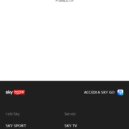
PUBBLICITÀ
ACCEDI A SKY GO
I siti Sky:
Servizi:
SKY SPORT
SKY TV