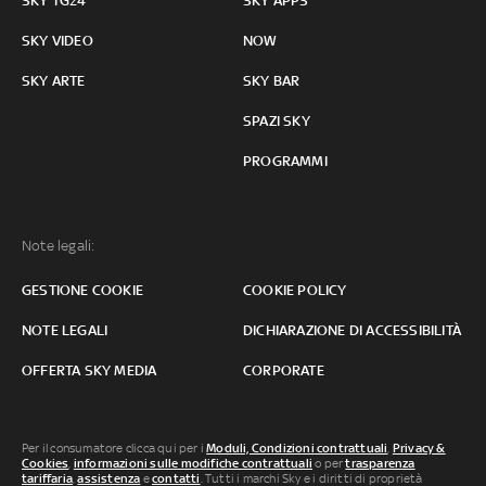
SKY TG24
SKY APPS
SKY VIDEO
NOW
SKY ARTE
SKY BAR
SPAZI SKY
PROGRAMMI
Note legali:
GESTIONE COOKIE
COOKIE POLICY
NOTE LEGALI
DICHIARAZIONE DI ACCESSIBILITÀ
OFFERTA SKY MEDIA
CORPORATE
Per il consumatore clicca qui per i
Moduli, Condizioni contrattuali
,
Privacy &
Cookies
,
informazioni sulle modifiche contrattuali
o per
trasparenza
tariffaria
,
assistenza
e
contatti
. Tutti i marchi Sky e i diritti di proprietà