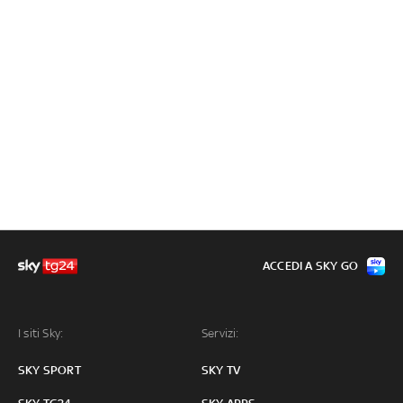
ACCEDI A SKY GO
I siti Sky:
Servizi:
SKY SPORT
SKY TV