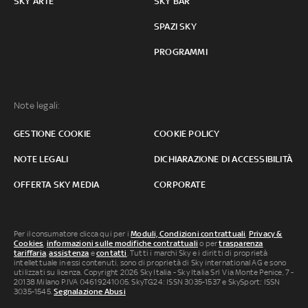
SKY ARTE
SKY BAR
SPAZI SKY
PROGRAMMI
Note legali:
GESTIONE COOKIE
COOKIE POLICY
NOTE LEGALI
DICHIARAZIONE DI ACCESSIBILITÀ
OFFERTA SKY MEDIA
CORPORATE
Per il consumatore clicca qui per i
Moduli, Condizioni contrattuali
,
Privacy &
Cookies
,
informazioni sulle modifiche contrattuali
o per
trasparenza
tariffaria
,
assistenza
e
contatti
. Tutti i marchi Sky e i diritti di proprietà
intellettuale in essi contenuti, sono di proprietà di Sky international AG e sono
utilizzati su licenza. Copyright 2026 Sky Italia - Sky Italia Srl Via Monte Penice, 7 -
20138 Milano P.IVA 04619241005. SkyTG24: ISSN 3035-1537 e SkySport: ISSN
3035-1545.
Segnalazione Abusi