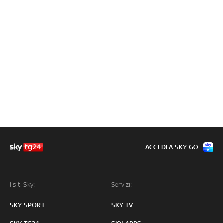
ACCEDI A SKY GO
I siti Sky:
Servizi:
SKY SPORT
SKY TV