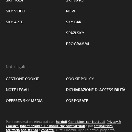
SKY TG24
SKY APPS
SKY VIDEO
NOW
SKY ARTE
SKY BAR
SPAZI SKY
PROGRAMMI
Note legali:
GESTIONE COOKIE
COOKIE POLICY
NOTE LEGALI
DICHIARAZIONE DI ACCESSIBILITÀ
OFFERTA SKY MEDIA
CORPORATE
Per il consumatore clicca qui per i
Moduli, Condizioni contrattuali
,
Privacy &
Cookies
,
informazioni sulle modifiche contrattuali
o per
trasparenza
tariffaria
,
assistenza
e
contatti
. Tutti i marchi Sky e i diritti di proprietà