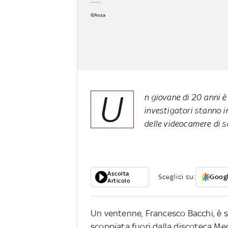
©Ansa
U
n giovane di 20 anni è
investigatori stanno i
delle videocamere di s
Ascolta
Sceglici su:
Googl
Articolo
Un ventenne, Francesco Bacchi, è s
scoppiata fuori dalla discoteca Med