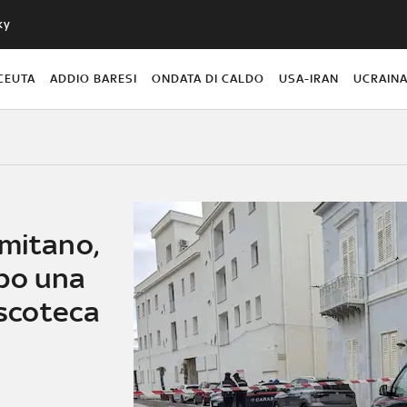
ky
CEUTA
ADDIO BARESI
ONDATA DI CALDO
USA-IRAN
UCRAIN
rmitano,
po una
iscoteca