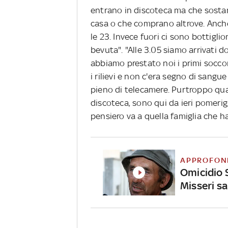
entrano in discoteca ma che sostan
casa o che comprano altrove. Anch
le 23. Invece fuori ci sono bottiglion
bevuta". "Alle 3.05 siamo arrivati do
abbiamo prestato noi i primi soccor
i rilievi e non c'era segno di sangue
pieno di telecamere. Purtroppo qu
discoteca, sono qui da ieri pomeri
pensiero va a quella famiglia che h
APPROFON
Omicidio 
Misseri sa