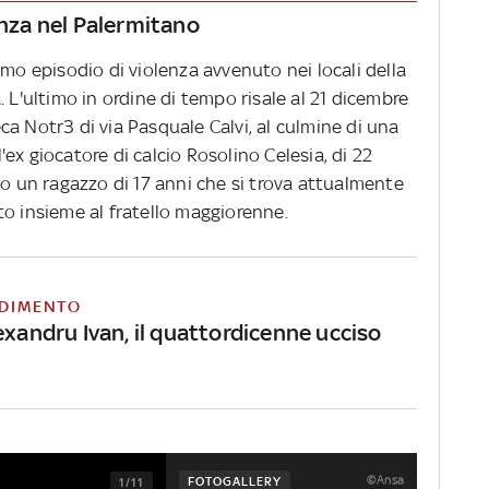
enza nel Palermitano
imo episodio di violenza avvenuto nei locali della
 L'ultimo in ordine di tempo risale al 21 dicembre
a Notr3 di via Pasquale Calvi, al culmine di una
 l'ex giocatore di calcio Rosolino Celesia, di 22
to un ragazzo di 17 anni che si trova attualmente
to insieme al fratello maggiorenne.
DIMENTO
exandru Ivan, il quattordicenne ucciso
©Ansa
FOTOGALLERY
1/11