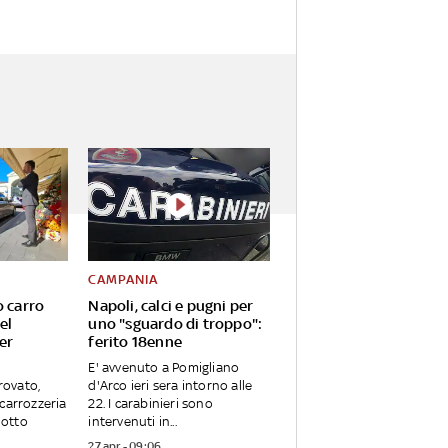
CAMPANIA
o carro
Napoli, calci e pugni per
el
uno "sguardo di troppo":
er
ferito 18enne
E' avvenuto a Pomigliano
trovato,
d'Arco ieri sera intorno alle
carrozzeria
22. I carabinieri sono
notto
intervenuti in...
27 apr - 09:06