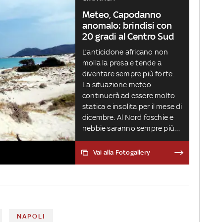
Meteo, Capodanno
anomalo: brindisi con
20 gradi al Centro Sud
L’anticiclone africano non
molla la presa e tende a
diventare sempre più forte.
La situazione meteo
continuerà ad essere molto
statica e insolita per il mese di
dicembre. Al Nord foschie e
nebbie saranno sempre più
persistenti ma altrove è
previsto tanto sole e
Vai alla Fotogallery
temperature primaverili. Il
2023 inizierà con l’alta
pressione ancora più
potente. Previsto un ulteriore
aumento delle temperature
NAPOLI