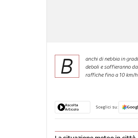
B
anchi di nebbia in gra
deboli e soffieranno da
raffiche fino a 10 km/h
Ascolta
Sceglici su:
Googl
Articolo
La situazione meteo in città