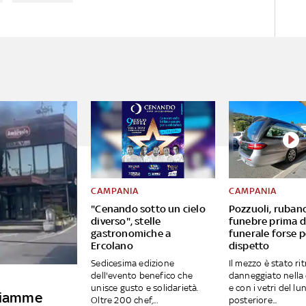
CAMPANIA
CAMPANIA
"Cenando sotto un cielo
Pozzuoli, ruban
diverso", stelle
funebre prima d
gastronomiche a
funerale forse p
Ercolano
dispetto
Sedicesima edizione
Il mezzo è stato ri
dell'evento benefico che
danneggiato nella 
unisce gusto e solidarietà.
e con i vetri del lu
 fiamme
Oltre 200 chef,...
posteriore...