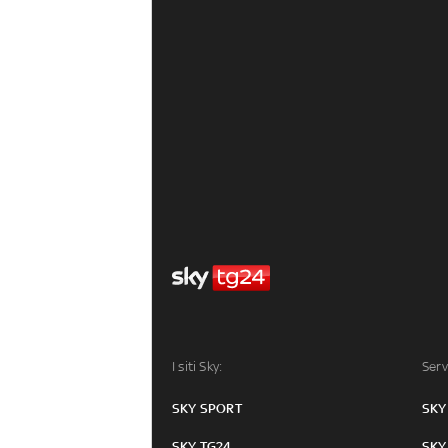
I siti Sky:
Serv
SKY SPORT
SKY
SKY TG24
SKY