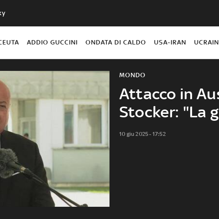
ky
CEUTA
ADDIO GUCCINI
ONDATA DI CALDO
USA-IRAN
UCRAI
MONDO
Attacco in Aus
Stocker: "La g
10 giu 2025 - 17:52