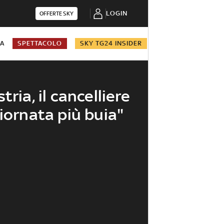
LOGIN
OFFERTE SKY
NA
SPETTACOLO
SKY TG24 INSIDER
tria, il cancelliere
iornata più buia"