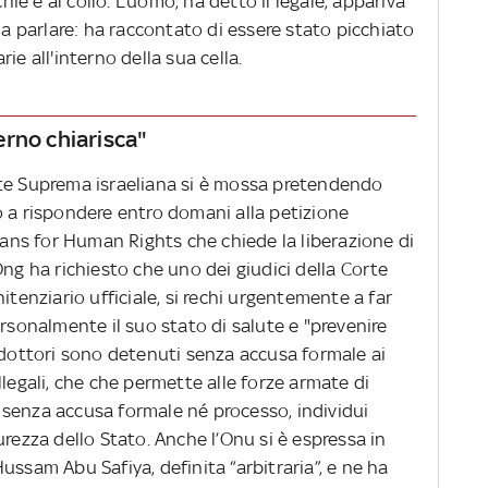
chie e al collo. L’uomo, ha detto il legale, appariva
 a parlare: ha raccontato di essere stato picchiato
ie all'interno della sua cella.
erno chiarisca"
rte Suprema israeliana si è mossa pretendendo
o a rispondere entro domani alla petizione
cians for Human Rights che chiede la liberazione di
 l'Ong ha richiesto che uno dei giudici della Corte
itenziario ufficiale, si rechi urgentemente a far
ersonalmente il suo stato di salute e "prevenire
tri dottori sono detenuti senza accusa formale ai
llegali, che che permette alle forze armate di
senza accusa formale né processo, individui
urezza dello Stato. Anche l’Onu si è espressa in
ussam Abu Safiya, definita “arbitraria”, e ne ha