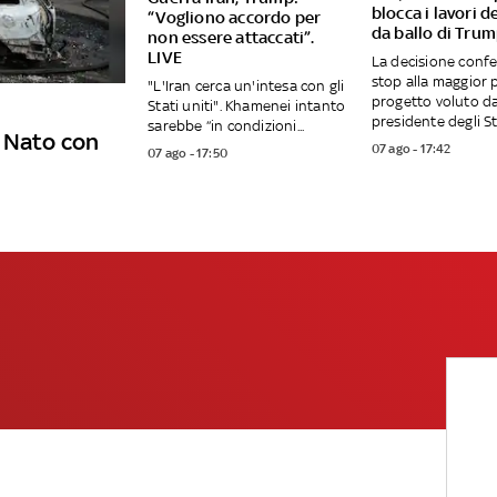
blocca i lavori de
“Vogliono accordo per
da ballo di Tru
non essere attaccati”.
LIVE
La decisione conf
stop alla maggior 
"L'Iran cerca un'intesa con gli
progetto voluto da
Stati uniti". Khamenei intanto
presidente degli Sta
sarebbe “in condizioni...
e Nato con
07 ago - 17:42
07 ago - 17:50