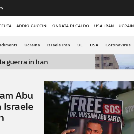
ky
CEUTA
ADDIO GUCCINI
ONDATA DI CALDO
USA-IRAN
UCRAI
ndimenti
Ucraina
Israele Iran
UE
USA
Coronavirus
la guerra in Iran
sam Abu
 Israele
n