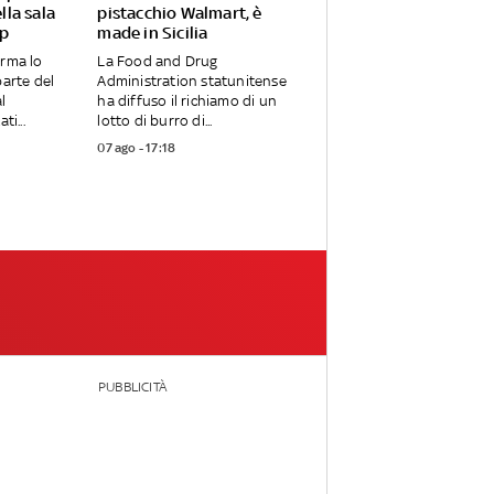
lla sala
pistacchio Walmart, è
mp
made in Sicilia
erma lo
La Food and Drug
parte del
Administration statunitense
l
ha diffuso il richiamo di un
ti...
lotto di burro di...
07 ago - 17:18
PUBBLICITÀ