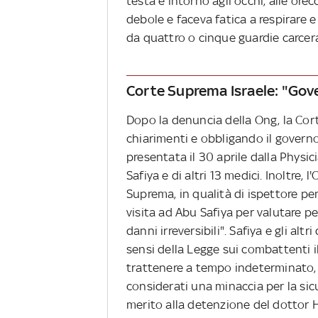
testa e intorno agli occhi, alle orec
debole e faceva fatica a respirare e
da quattro o cinque guardie carcerar
Corte Suprema Israele: "Gov
Dopo la denuncia della Ong, la Co
chiarimenti e obbligando il govern
presentata il 30 aprile dalla Physi
Safiya e di altri 13 medici. Inoltre,
Suprema, in qualità di ispettore pen
visita ad Abu Safiya per valutare p
danni irreversibili". Safiya e gli al
sensi della Legge sui combattenti i
trattenere a tempo indeterminato, 
considerati una minaccia per la sic
merito alla detenzione del dottor H