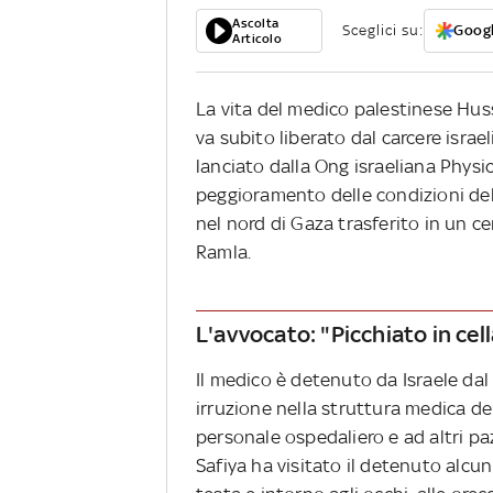
Ascolta
Sceglici su:
Googl
Articolo
La vita del medico palestinese Hus
va subito liberato dal carcere isra
lanciato dalla Ong israeliana Physi
peggioramento delle condizioni del
nel nord di Gaza trasferito in un ce
Ramla.
L'avvocato: "Picchiato in cell
I
l medico è detenuto da Israele da
irruzione nella struttura medica del
personale ospedaliero e ad altri paz
Safiya ha visitato il detenuto alcun