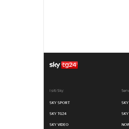
I siti Sky:
Serv
SKY SPORT
SKY
SKY TG24
SKY
SKY VIDEO
NO