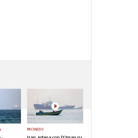
MONDO
O
Iran, intesa con l'Oman su