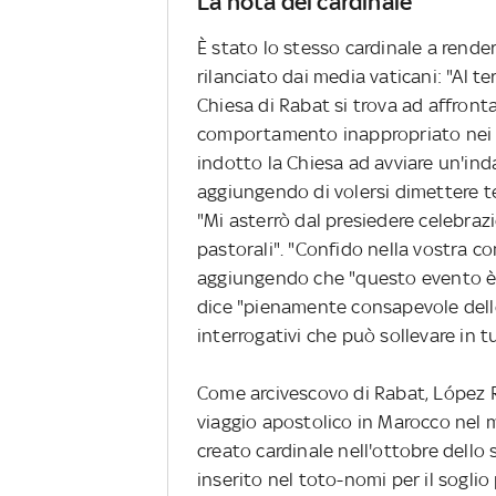
La nota del cardinale
È stato lo stesso cardinale a rend
rilanciato dai media vaticani: "Al 
Chiesa di Rabat si trova ad affront
comportamento inappropriato nei c
indotto la Chiesa ad avviare un'inda
aggiungendo di volersi dimettere 
"Mi asterrò dal presiedere celebraz
pastorali". "Confido nella vostra co
aggiungendo che "questo evento è fo
dice "pienamente consapevole delle 
interrogativi che può sollevare in tu
Come arcivescovo di Rabat, López 
viaggio apostolico in Marocco nel 
creato cardinale nell'ottobre dello
inserito nel toto-nomi per il sogli