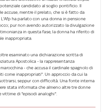
tenziale candidato al soglio pontificio. Il
e accuse, mentre il prelato, che si è fatto da
i. L'Afp ha parlato con una donna in pensione
rocco; pur non avendo autorizzato la divulgazione
timonianza in questa fase, la donna ha riferito di
ale inappropriata.
oltre esaminato una dichiarazione scritta di
nziatura Apostolica - la rappresentanza
 marocchina - che accusa il cardinale spagnolo di
iti come inappropriati". Un approccio da cui la
sottrarsi, seppur con difficoltà. Una fonte interna
essere stata informata che almeno altre tre donne
vittime di "episodi analoghi".