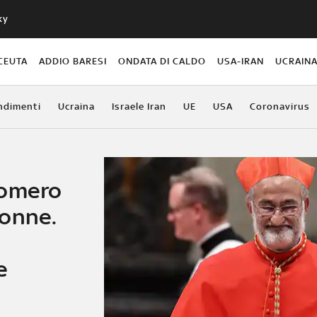
ky
CEUTA
ADDIO BARESI
ONDATA DI CALDO
USA-IRAN
UCRAIN
ndimenti
Ucraina
Israele Iran
UE
USA
Coronavirus
Romero
donne.
e