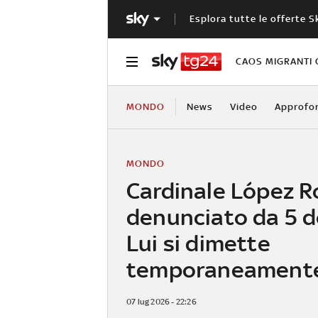
Esplora tutte le offerte S
CAOS MIGRANTI 
MONDO
News
Video
Approfo
MONDO
Cardinale López 
denunciato da 5 
Lui si dimette
temporaneament
07 lug 2026 - 22:26