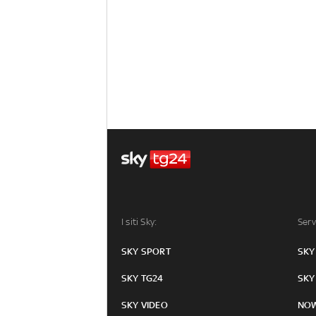
I siti Sky:
Serv
SKY SPORT
SKY
SKY TG24
SKY
SKY VIDEO
NO