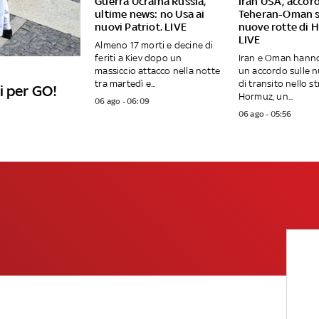
Guerra Ucraina Russia,
Iran USA, accor
ultime news: no Usa ai
Teheran-Oman s
nuovi Patriot. LIVE
nuove rotte di 
LIVE
Almeno 17 morti e decine di
feriti a Kiev dopo un
Iran e Oman hann
massiccio attacco nella notte
un accordo sulle n
tra martedì e...
di transito nello st
i per GO!
Hormuz, un...
06 ago - 06:09
06 ago - 05:56