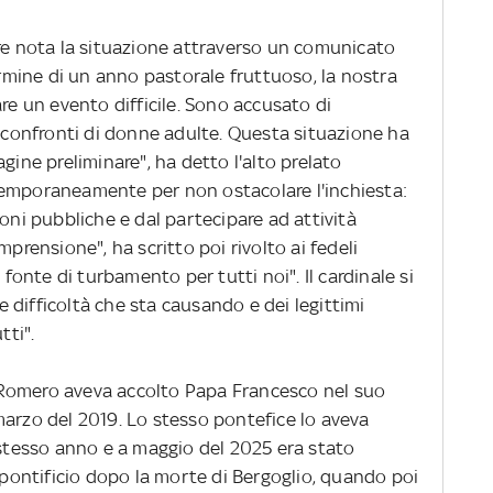
ere nota la situazione attraverso un comunicato
termine di un anno pastorale fruttuoso, la nostra
are un evento difficile. Sono accusato di
onfronti di donne adulte. Questa situazione ha
gine preliminare", ha detto l'alto prelato
temporaneamente per non ostacolare l'inchiesta:
ioni pubbliche e dal partecipare ad attività
mprensione", ha scritto poi rivolto ai fedeli
nte di turbamento per tutti noi". Il cardinale si
difficoltà che sta causando e dei legittimi
tti".
Romero aveva accolto Papa Francesco nel suo
marzo del 2019. Lo stesso pontefice lo aveva
 stesso anno e a maggio del 2025 era stato
o pontificio dopo la morte di Bergoglio, quando poi