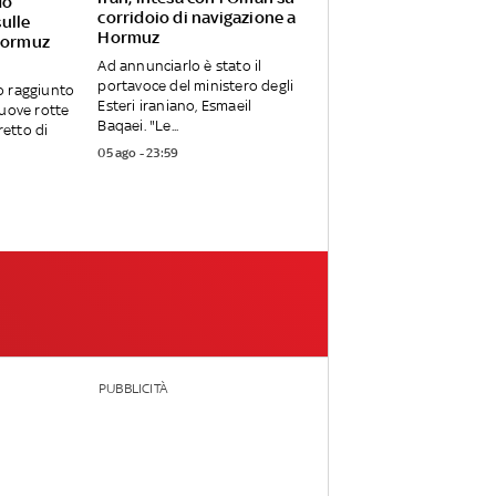
do
corridoio di navigazione a
ulle
Hormuz
Hormuz
Ad annunciarlo è stato il
portavoce del ministero degli
o raggiunto
Esteri iraniano, Esmaeil
uove rotte
Baqaei. "Le...
retto di
05 ago - 23:59
PUBBLICITÀ