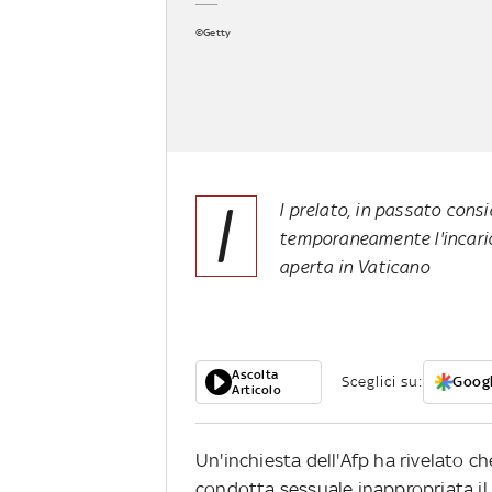
©Getty
I
l prelato, in passato consi
temporaneamente l'incaric
aperta in Vaticano
Ascolta
Sceglici su:
Googl
Articolo
Un'inchiesta dell'Afp ha rivelato
condotta sessuale inappropriata il