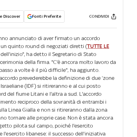
e Discover
Fonti Preferite
CONDIVIDI
 hanno annunciato di aver firmato un accordo
n quinto round di negoziati diretti (
TUTTE LE
io dell'inizio", ha detto il Segretario di Stato
erimonia della firma. "C'è ancora molto lavoro da
passo a volte è il più difficile", ha aggiunto.
accordo prevederebbe la definizione di due ‘zone
 Israeliane (IDF) si ritireranno e al cui posto
rd del fiume Litani e l'altra a sud. L'accordo
cimento reciproco della sovranità di entrambi i
ulla Linea Gialla e non si ritireranno dalla zona
nno tornare alle proprie case. Non è stata ancora
ogetto pilota sul campo, poiché l'esercito
'esercito libanese: il successo dell'iniziativa