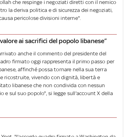
llah che respinge i negoziati diretti con il nemico
ro la deriva politica e di sicurezza dei negoziati,
causa pericolose divisioni interne".
alore ai sacrifici del popolo libanese”
 arrivato anche il commento del presidente del
adro firmato oggi rappresenta il primo passo per
libanese, affinché possa tornare nella sua terra
 ricostruite, vivendo con dignità, libertà e
 Stato libanese che non condivida con nessun
rio e sul suo popolo", si legge sull'account X della
no Ynet, "l'accordo quadro firmato a Washington da