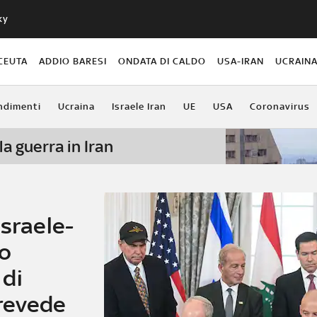
ky
CEUTA
ADDIO BARESI
ONDATA DI CALDO
USA-IRAN
UCRAIN
ndimenti
Ucraina
Israele Iran
UE
USA
Coronavirus
la guerra in Iran
Israele-
mo
 di
revede