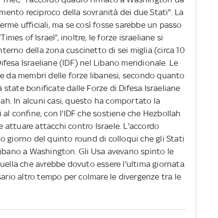
imento reciproco della sovranità dei due Stati". La
erme ufficiali, ma se così fosse sarebbe un passo
imes of Israel”, inoltre, le forze israeliane si
interno della zona cuscinetto di sei miglia (circa 10
 Difesa Israeliane (IDF) nel Libano meridionale. Le
te da membri delle forze libanesi, secondo quanto
à state bonificate dalle Forze di Difesa Israeliane
lah. In alcuni casi, questo ha comportato la
si al confine, con l'IDF che sostiene che Hezbollah
 e attuare attacchi contro Israele. L'accordo
 giorno del quinto round di colloqui che gli Stati
Libano a Washington. Gli Usa avevano spinto le
quella che avrebbe dovuto essere l'ultima giornata
sario altro tempo per colmare le divergenze tra le