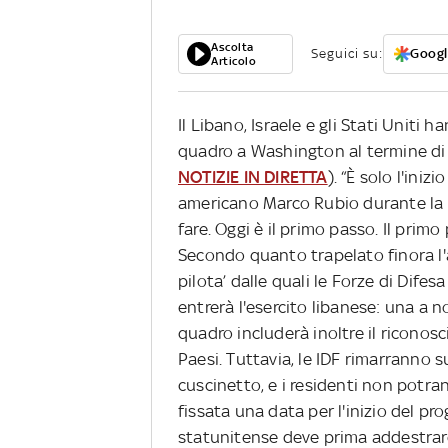
Ascolta
Seguici su:
Googl
Articolo
Il Libano, Israele e gli Stati Uniti
quadro a Washington al termine di u
NOTIZIE IN DIRETTA
). “È solo l'iniz
americano Marco Rubio durante la c
fare. Oggi è il primo passo. Il primo 
Secondo quanto trapelato finora l'
pilota’ dalle quali le Forze di Difesa
entrerà l'esercito libanese: una a no
quadro includerà inoltre il riconos
Paesi. Tuttavia, le IDF rimarranno s
cuscinetto, e i residenti non potra
fissata una data per l'inizio del pr
statunitense deve prima addestrare l