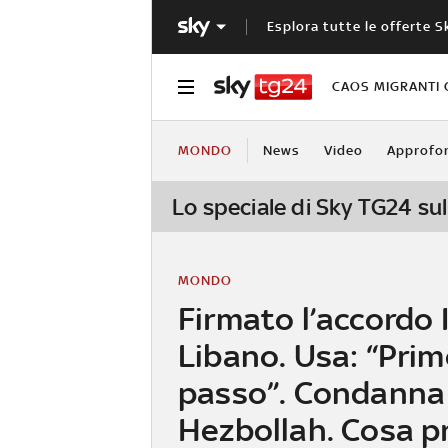
Esplora tutte le offerte S
CAOS MIGRANTI 
MONDO
News
Video
Approfo
Lo speciale di Sky TG24 sul
MONDO
Firmato l’accordo 
Libano. Usa: “Pri
passo”. Condanna
Hezbollah. Cosa p