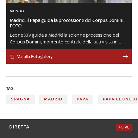
MONDO
Madrid, il Papa guida la processione del Corpus Domini.
FOTO
Leone XIV guida a Madrid la solenne processione del
Corpus Domini, momento centrale della sua visita in
Spagna, tra petali di fiori, campane e una partecipazione
popolare imponente. Il percorso, ridotto per ragioni di
Vai alla Fotogallery
sicurezza, si conclude con la commozione del Papa e
l'ovazione della piazza
TAG:
SPAGNA
MADRID
PAPA
PAPA LEONE XI
DIRETTA
LIVE