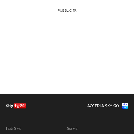
PUBBLICITÀ
ACCEDI A SKY GO
I siti Sky:
Servizi: