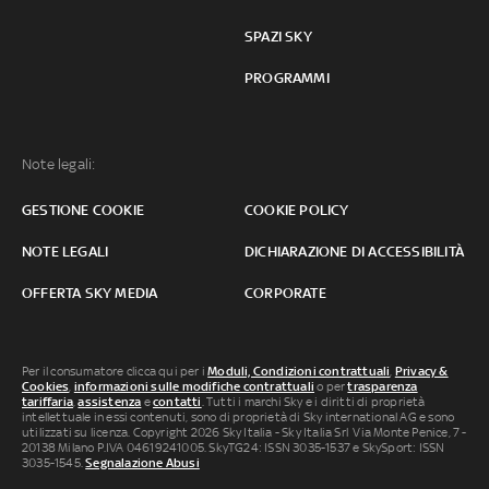
SPAZI SKY
PROGRAMMI
Note legali:
GESTIONE COOKIE
COOKIE POLICY
NOTE LEGALI
DICHIARAZIONE DI ACCESSIBILITÀ
OFFERTA SKY MEDIA
CORPORATE
Per il consumatore clicca qui per i
Moduli, Condizioni contrattuali
,
Privacy &
Cookies
,
informazioni sulle modifiche contrattuali
o per
trasparenza
tariffaria
,
assistenza
e
contatti
. Tutti i marchi Sky e i diritti di proprietà
intellettuale in essi contenuti, sono di proprietà di Sky international AG e sono
utilizzati su licenza. Copyright 2026 Sky Italia - Sky Italia Srl Via Monte Penice, 7 -
20138 Milano P.IVA 04619241005. SkyTG24: ISSN 3035-1537 e SkySport: ISSN
3035-1545.
Segnalazione Abusi