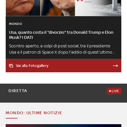
MONDO
Usa, quanto costa il "divorzio" tra Donald Trump e Elon
Musk? I DATI
Scontro aperto, a colpi di post social, tra il presidente
Usa e il patron di Space X dopo l'addio di quest'ultimo
alla guida del Dipartimento per l'efficienza governativa.
Musk rivendica il peso dei suoi finanziamenti per la
Vai alla Fotogallery
campagna elettorale repubblicana mentre il tycoon gli
dà del 'matto'. Sullo sfondo restano i timori sui danni
che la spaccatura potrebbe arrecare a settori strategici,
dalla difesa al programma spaziale. Anche di questo si è
DIRETTA
LIVE
parlato nella puntata di 'Numeri' andata in onda il 6
giugno
MONDO: ULTIME NOTIZIE