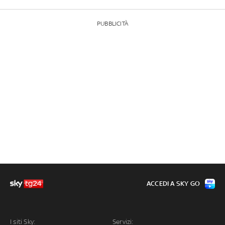
PUBBLICITÀ
ACCEDI A SKY GO
I siti Sky:
Servizi: