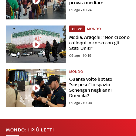
prova a mediare
09 ago - 10:24
MONDO
LIVE
Media, Araqchi: "Non ci sono
colloqui in corso con gli
Stati Uniti"
09 ago - 10:19
MONDO
Quante volte è stato
"sospeso" lo spazio
Schengen negli anni
Duemila?
09 ago - 10:00
MONDO: I PIÙ LETTI