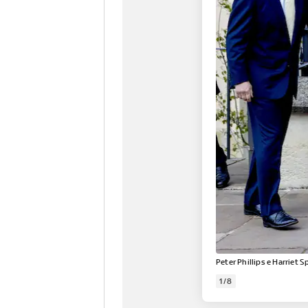
Peter Phillips e Harriet
1/8