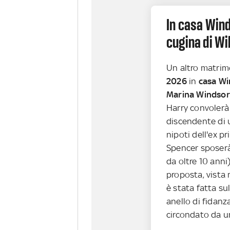
In casa Wind
cugina di Wi
Un altro matrimo
2026
in
casa Wi
Marina Windsor
Harry convolerà
discendente di 
nipoti dell'ex pr
Spencer sposerà
da oltre 10 anni
proposta, vista
è stata fatta sul
anello di fidan
circondato da un