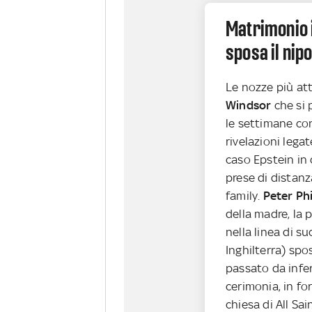
Matrimonio 
sposa il nipo
Le nozze più at
Windsor
che si 
le settimane co
rivelazioni legate
caso Epstein in 
prese di distanz
family.
Peter Phi
della madre, la
nella linea di s
Inghilterra) spo
passato da infer
cerimonia, in for
chiesa di All Sai