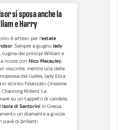
sor si sposa anche la
lliam e Harry
nio è atteso per l'
estate
ndsor
. Sempre a giugno
lady
, cugina dei principi William e
 a nozze con
Nico Macauley
,
un visconte, mentre una delle
incipessa del Galles, lady Eliza
 lo storico fidanzato (insieme
) Channing Millerd. La
 mare su un tappeto di candele,
l'
isola di
Santorini
in Grecia,
zamento un diamante a goccia
 pavé di brillanti.