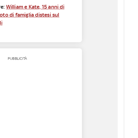
re:
William e Kate, 15 anni di
oto di famiglia distesi sul
li
PUBBLICITÀ