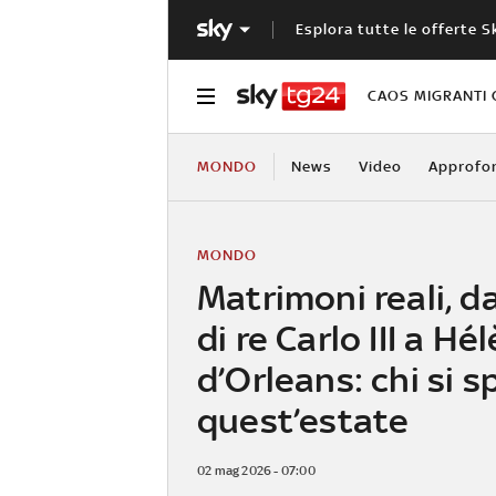
Esplora tutte le offerte S
CAOS MIGRANTI 
MONDO
News
Video
Approfo
MONDO
Matrimoni reali, d
di re Carlo III a Hé
d’Orleans: chi si 
quest’estate
02 mag 2026 - 07:00