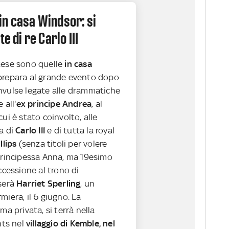
in casa Windsor: si
te di re Carlo III
tese sono quelle
in casa
prepara al grande evento dopo
nvulse legate alle drammatiche
 all'
ex principe Andrea
, al
cui è stato coinvolto, alle
a di
Carlo III
e di tutta la royal
llips
(senza titoli per volere
 principessa Anna, ma 19esimo
uccessione al trono di
serà
Harriet Sperling
, un
miera, il 6 giugno. La
ma privata, si terrà nella
nts nel
villaggio di Kemble, nel