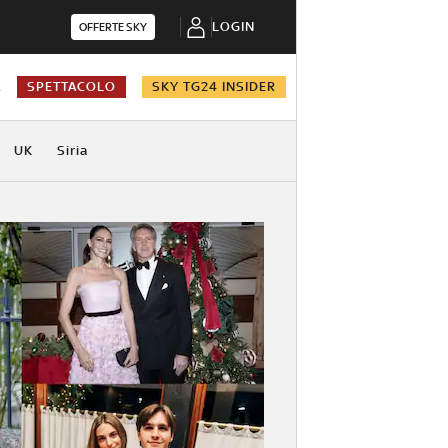
LOGIN
OFFERTE SKY
A
SPETTACOLO
SKY TG24 INSIDER
UK
Siria