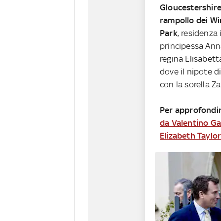
Gloucestershire
rampollo dei Wi
Park
, residenza 
principessa Anna
regina Elisabett
dove il nipote d
con la sorella Z
Per approfondi
da Valentino G
Elizabeth Taylo