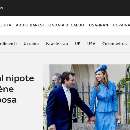
ky
CEUTA
ADDIO BARESI
ONDATA DI CALDO
USA-IRAN
UCRAIN
ndimenti
Ucraina
Israele Iran
UE
USA
Coronavirus
al nipote
lène
sposa