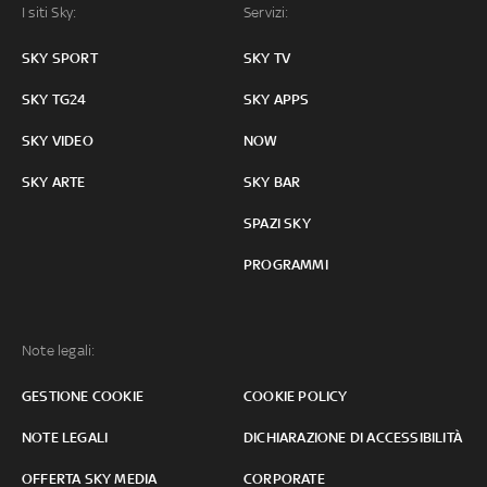
I siti Sky:
Servizi:
SKY SPORT
SKY TV
SKY TG24
SKY APPS
SKY VIDEO
NOW
SKY ARTE
SKY BAR
SPAZI SKY
PROGRAMMI
Note legali:
GESTIONE COOKIE
COOKIE POLICY
NOTE LEGALI
DICHIARAZIONE DI ACCESSIBILITÀ
OFFERTA SKY MEDIA
CORPORATE