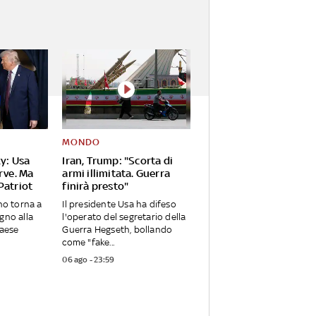
MONDO
y: Usa
Iran, Trump: "Scorta di
rve. Ma
armi illimitata. Guerra
Patriot
finirà presto"
ino torna a
Il presidente Usa ha difeso
gno alla
l'operato del segretario della
Paese
Guerra Hegseth, bollando
come "fake...
06 ago - 23:59