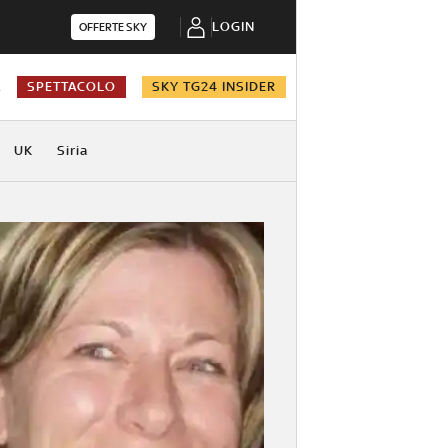
LOGIN
OFFERTE SKY
A
SPETTACOLO
SKY TG24 INSIDER
UK
Siria