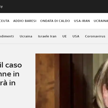
ky
CEUTA
ADDIO BARESI
ONDATA DI CALDO
USA-IRAN
UCRAIN
ndimenti
Ucraina
Israele Iran
UE
USA
Coronavirus
il caso
nne in
rà in