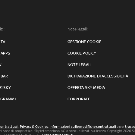
izi:
Note legali:
 TV
GESTIONE COOKIE
 APPS
COOKIE POLICY
W
NOTE LEGALI
 BAR
DICHIARAZIONE DI ACCESSIBILITÀ
ZI SKY
OFFERTA SKY MEDIA
GRAMMI
CORPORATE
contrattuali
,
Privacy & Cookies
,
informazioni sulle modifiche contrattuali
o per
traspa
uti, sono di proprietà di Sky international AG e sono utilizzati su licenza. Copyright 2026 Sky