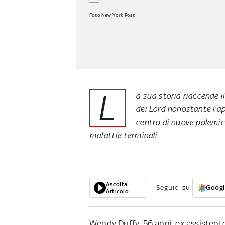
Foto New York Post
L
a sua storia riaccende i
dei Lord nonostante l'a
centro di nuove polemic
malattie terminali
Ascolta
Seguici su:
Googl
Articolo
Wendy Duffy, 56 anni, ex assistente