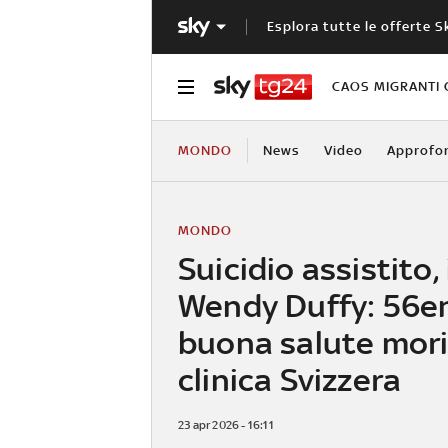
Esplora tutte le offerte S
CAOS MIGRANTI 
MONDO
News
Video
Approfo
MONDO
Suicidio assistito, 
Wendy Duffy: 56e
buona salute mori
clinica Svizzera
23 apr 2026 - 16:11