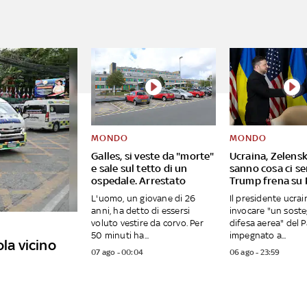
MONDO
MONDO
Galles, si veste da "morte"
Ucraina, Zelensk
e sale sul tetto di un
sanno cosa ci se
ospedale. Arrestato
Trump frena su 
L'uomo, un giovane di 26
Il presidente ucra
anni, ha detto di essersi
invocare "un soste
voluto vestire da corvo. Per
difesa aerea" del 
50 minuti ha...
impegnato a...
ola vicino
07 ago - 00:04
06 ago - 23:59