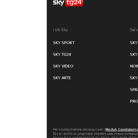
I siti Sky:
Serv
SKY SPORT
SKY
SKY TG24
SKY
SKY VIDEO
NO
SKY ARTE
SKY
SPA
PRO
Per il consumatore clicca qui per i
Moduli, Condizioni 
Sky e i diritti di proprietà intellettuale in essi conten