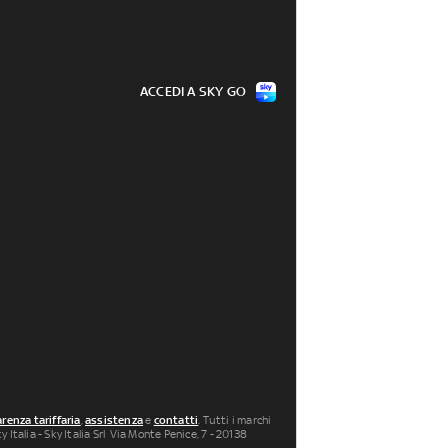
ACCEDI A SKY GO
renza tariffaria
,
assistenza
e
contatti
. Tutti i marchi
 Italia - Sky Italia Srl Via Monte Penice, 7 - 20138