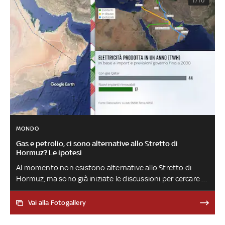
1/10
MONDO
Gas e petrolio, ci sono alternative allo Stretto di
Hormuz? Le ipotesi
Al momento non esistono alternative allo Stretto di
Hormuz, ma sono già iniziate le discussioni per cercare di
svilupparle nel corso degli anni e impedire all’Iran di
ricattare ancora gli altri Paesi in futuro. Tra le ipotesi, la
Vai alla Fotogallery
costruzione di nuovi tubi: i tempi, però, sono lunghi e i
costi altissimi. Intanto, per sostituire il gas del Qatar non