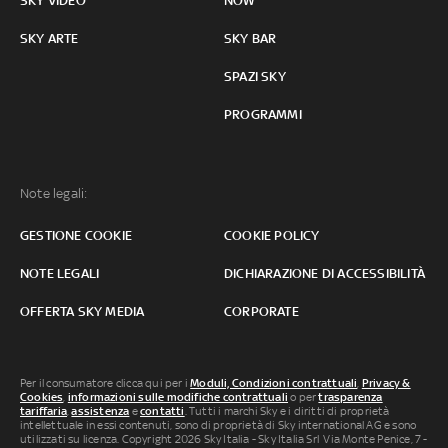
SKY VIDEO
NOW
SKY ARTE
SKY BAR
SPAZI SKY
PROGRAMMI
Note legali:
GESTIONE COOKIE
COOKIE POLICY
NOTE LEGALI
DICHIARAZIONE DI ACCESSIBILITÀ
OFFERTA SKY MEDIA
CORPORATE
Per il consumatore clicca qui per i
Moduli, Condizioni contrattuali
,
Privacy &
Cookies
,
informazioni sulle modifiche contrattuali
o per
trasparenza
tariffaria
,
assistenza
e
contatti
. Tutti i marchi Sky e i diritti di proprietà
intellettuale in essi contenuti, sono di proprietà di Sky international AG e sono
utilizzati su licenza. Copyright 2026 Sky Italia - Sky Italia Srl Via Monte Penice, 7 -