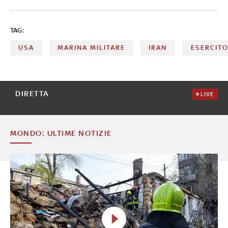
sembra necessario rivolgersi alla Russia. Anche di questo
si è parlato a Numeri, l’approfondimento di Sky TG24
TAG:
USA
MARINA MILITARE
IRAN
ESERCIT
DIRETTA
LIVE
MONDO: ULTIME NOTIZIE