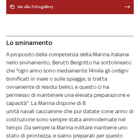
ricattare ancora gli altri Paesi in futuro. Tra le ipotesi, la
Vai alla Fotogallery
costruzione di nuovi tubi: i tempi, però, sono lunghi e i
costi altissimi. Intanto, per sostituire il gas del Qatar non
sembra necessario rivolgersi alla Russia. Anche di questo
si è parlato a Numeri, l’approfondimento di Sky TG24
Lo sminamento
A proposito della competenza della Marina italiana
nello sminamento, Berutti Bergotto ha sottolineato
che "ogni anno sono mediamente 14mila gli ordigni
bonificati in mare o sulle spiagge, si tratta
ovviamente di residui bellici, e questo ci ha
permesso di mantenere una elevata preparazione e
capacità". La Marina dispone di 8
unità navali cacciamine che pur datate come anno di
costruzione sono sempre stata ammodernate nel
tempo. Da sempre la Marina militare mantiene uno
stato di prontezza, e siamo preparati per questo