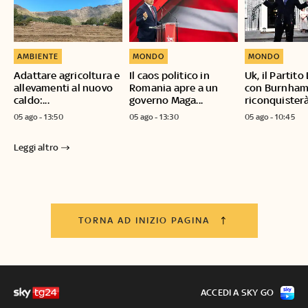
AMBIENTE
MONDO
MONDO
Adattare agricoltura e
Il caos politico in
Uk, il Partito
allevamenti al nuovo
Romania apre a un
con Burnha
caldo:...
governo Maga...
riconquisterà.
05 ago - 13:50
05 ago - 13:30
05 ago - 10:45
Leggi altro
TORNA AD INIZIO PAGINA
ACCEDI A SKY GO