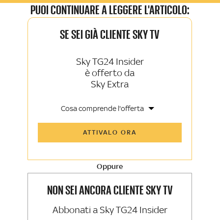
PUOI CONTINUARE A LEGGERE L'ARTICOLO:
SE SEI GIÀ CLIENTE SKY TV
Sky TG24 Insider
è offerto da
Sky Extra
Cosa comprende l'offerta
Tutti gli articoli di Sky TG24 Insider e
ATTIVALO ORA
Sky Sport Insider
Approfondimenti, opinioni e punti di
vista autorevoli
Oppure
La newsletter esclusiva di Sky TG24
Insider e Sky Sport Insider
NON SEI ANCORA CLIENTE SKY TV
Abbonati a Sky TG24 Insider