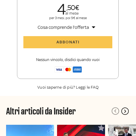
4
50
al mese
per 3 mesi, poi 9€ al mese
Cosa comprende l'offerta
Tutti gli articoli di Sky TG24 Insider
ABBONATI
Approfondimenti
,
opinioni e punti di
vista autorevoli
Nessun vincolo, disdici quando vuoi
La newsletter esclusiva di Sky TG24
Insider
Vuoi saperne di più? Leggi le FAQ
Altri articoli da Insider