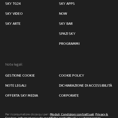
SKY TG24
SKY APPS
SKY VIDEO
NOW
SKY ARTE
SKY BAR
SPAZI SKY
PROGRAMMI
Note legali:
GESTIONE COOKIE
COOKIE POLICY
NOTE LEGALI
DICHIARAZIONE DI ACCESSIBILITÀ
OFFERTA SKY MEDIA
CORPORATE
Per il consumatore clicca qui per i
Moduli, Condizioni contrattuali
,
Privacy &
Cookies
,
informazioni sulle modifiche contrattuali
o per
trasparenza