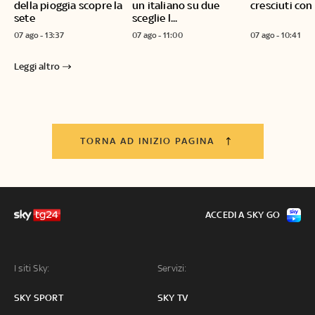
della pioggia scopre la
un italiano su due
cresciuti con
sete
sceglie l...
07 ago - 13:37
07 ago - 11:00
07 ago - 10:41
Leggi altro
TORNA AD INIZIO PAGINA
ACCEDI A SKY GO
I siti Sky:
Servizi:
SKY SPORT
SKY TV