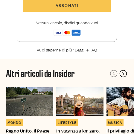
Tutti gli articoli di Sky TG24 Insider
ABBONATI
Approfondimenti
,
opinioni e punti di
vista autorevoli
Nessun vincolo, disdici quando vuoi
La newsletter esclusiva di Sky TG24
Insider
Vuoi saperne di più? Leggi le FAQ
Altri articoli da Insider
MONDO
LIFESTYLE
MUSICA
Regno Unito, il Paese
In vacanza a km zero,
Il privilegio 