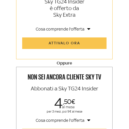
Sky TG24 Insider
è offerto da
Sky Extra
Cosa comprende l'offerta
Tutti gli articoli di Sky TG24 Insider e
ATTIVALO ORA
Sky Sport Insider
Approfondimenti, opinioni e punti di
vista autorevoli
Oppure
La newsletter esclusiva di Sky TG24
Insider e Sky Sport Insider
NON SEI ANCORA CLIENTE SKY TV
Abbonati a Sky TG24 Insider
4
50
al mese
per 3 mesi, poi 9€ al mese
Cosa comprende l'offerta