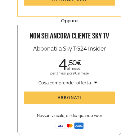
Sky Sport Insider
Approfondimenti, opinioni e punti di
vista autorevoli
Oppure
La newsletter esclusiva di Sky TG24
Insider e Sky Sport Insider
NON SEI ANCORA CLIENTE SKY TV
Abbonati a Sky TG24 Insider
4
50
al mese
per 3 mesi, poi 9€ al mese
Cosa comprende l'offerta
Tutti gli articoli di Sky TG24 Insider
ABBONATI
Approfondimenti
,
opinioni e punti di
vista autorevoli
Nessun vincolo, disdici quando vuoi
La newsletter esclusiva di Sky TG24
Insider