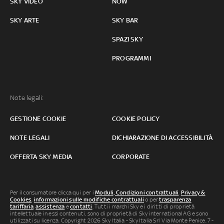
SKY VIDEO
NOW
SKY ARTE
SKY BAR
SPAZI SKY
PROGRAMMI
Note legali:
GESTIONE COOKIE
COOKIE POLICY
NOTE LEGALI
DICHIARAZIONE DI ACCESSIBILITÀ
OFFERTA SKY MEDIA
CORPORATE
Per il consumatore clicca qui per i
Moduli, Condizioni contrattuali
,
Privacy &
Cookies
,
informazioni sulle modifiche contrattuali
o per
trasparenza
tariffaria
,
assistenza
e
contatti
. Tutti i marchi Sky e i diritti di proprietà
intellettuale in essi contenuti, sono di proprietà di Sky international AG e sono
utilizzati su licenza. Copyright 2026 Sky Italia - Sky Italia Srl Via Monte Penice, 7 -