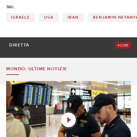
TAG:
ISRAELE
USA
IRAN
BENJAMIN NETANY
DIRETTA
LIVE
MONDO: ULTIME NOTIZIE