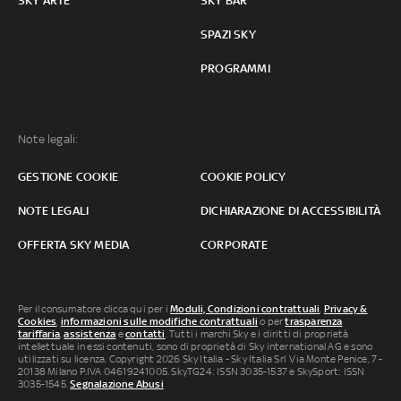
SKY ARTE
SKY BAR
SPAZI SKY
PROGRAMMI
Note legali:
GESTIONE COOKIE
COOKIE POLICY
NOTE LEGALI
DICHIARAZIONE DI ACCESSIBILITÀ
OFFERTA SKY MEDIA
CORPORATE
Per il consumatore clicca qui per i
Moduli, Condizioni contrattuali
,
Privacy &
Cookies
,
informazioni sulle modifiche contrattuali
o per
trasparenza
tariffaria
,
assistenza
e
contatti
. Tutti i marchi Sky e i diritti di proprietà
intellettuale in essi contenuti, sono di proprietà di Sky international AG e sono
utilizzati su licenza. Copyright 2026 Sky Italia - Sky Italia Srl Via Monte Penice, 7 -
20138 Milano P.IVA 04619241005. SkyTG24: ISSN 3035-1537 e SkySport: ISSN
3035-1545.
Segnalazione Abusi