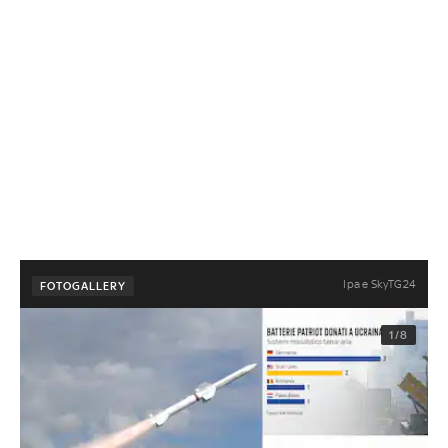
Ipa e SkyTG24
FOTOGALLERY
1/8