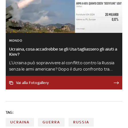
MONDO
Ucraina, cosa accadrebbe se gli Usa tagliassero gli aiuti a
Kiev?
L’Ucraina può sopravvivere al conflitto contro la Russia
senza le armi americane? Dopo il duro confronto tra
Donald Trump e Volodymyr Zelensky, il rischio di stop agli
aiuti militari sembra farsi sempre più concreto. Ecco la
Vai alla Fotogallery
situazione e quali sono i possibili scenari
TAG:
UCRAINA
GUERRA
RUSSIA