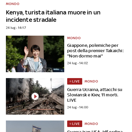
MONDO
Kenya, turista italiana muore in un
incidente stradale
24 lug - 14:17
MONDO
Giappone, polemiche per
post della premier Takaichi:
"Non dormo mai"
24 lug - 14:02
MONDO
LIVE
Guerra Ucraina, attacchi su
Sloviansk e Kiev, 11 morti.
LIVE
24 lug - 14:00
MONDO
LIVE
Guerra Iran USA, Idf ordina