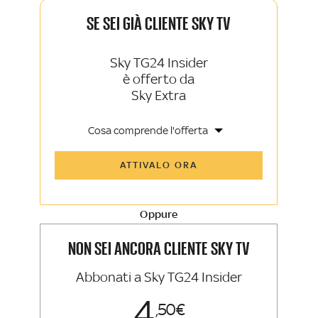
SE SEI GIÀ CLIENTE SKY TV
Sky TG24 Insider
è offerto da
Sky Extra
Cosa comprende l'offerta
Tutti gli articoli di Sky TG24 Insider e
ATTIVALO ORA
Sky Sport Insider
Approfondimenti, opinioni e punti di
vista autorevoli
Oppure
La newsletter esclusiva di Sky TG24
Insider e Sky Sport Insider
NON SEI ANCORA CLIENTE SKY TV
Abbonati a Sky TG24 Insider
4
50