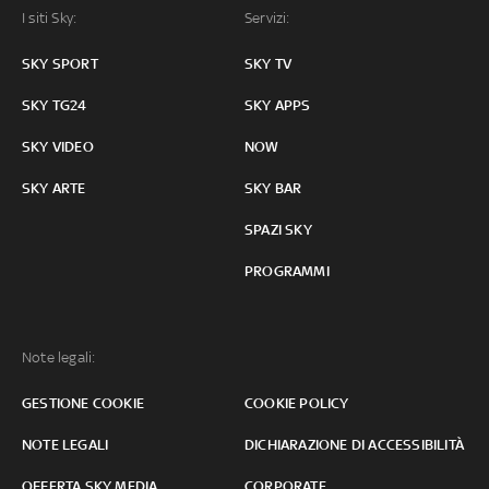
I siti Sky:
Servizi:
SKY SPORT
SKY TV
SKY TG24
SKY APPS
SKY VIDEO
NOW
SKY ARTE
SKY BAR
SPAZI SKY
PROGRAMMI
Note legali:
GESTIONE COOKIE
COOKIE POLICY
NOTE LEGALI
DICHIARAZIONE DI ACCESSIBILITÀ
OFFERTA SKY MEDIA
CORPORATE