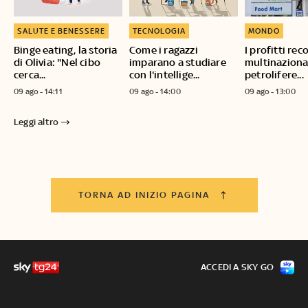
SALUTE E BENESSERE
TECNOLOGIA
MONDO
Binge eating, la storia
Come i ragazzi
I profitti rec
di Olivia: "Nel cibo
imparano a studiare
multinaziona
cerca...
con l'intellige...
petrolifere...
09 ago - 14:11
09 ago - 14:00
09 ago - 13:00
Leggi altro
TORNA AD INIZIO PAGINA
ACCEDI A SKY GO