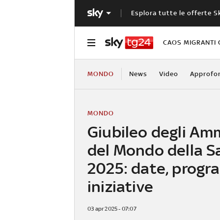
Esplora tutte le offerte S
CAOS MIGRANTI 
MONDO
News
Video
Approfo
MONDO
Giubileo degli Am
del Mondo della S
2025: date, prog
iniziative
03 apr 2025 - 07:07