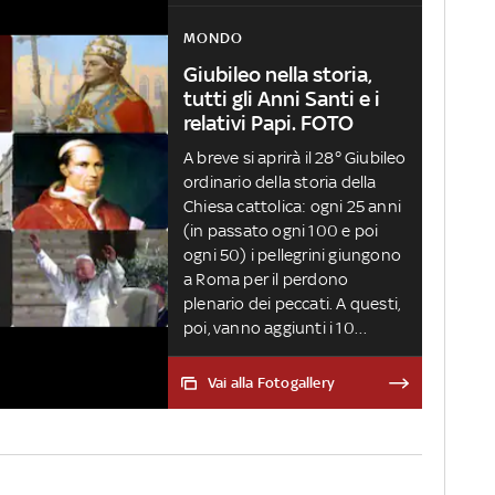
MONDO
Giubileo nella storia,
tutti gli Anni Santi e i
relativi Papi. FOTO
A breve si aprirà il 28° Giubileo
ordinario della storia della
Chiesa cattolica: ogni 25 anni
(in passato ogni 100 e poi
ogni 50) i pellegrini giungono
a Roma per il perdono
plenario dei peccati. A questi,
poi, vanno aggiunti i 10
Giubilei straordinari, indetti
dai Pontefici per celebrare
Vai alla Fotogallery
speciali occasioni. Questo
evento è spesso coinciso con
grandi momenti storici,
artistici e culturali. Ecco cosa