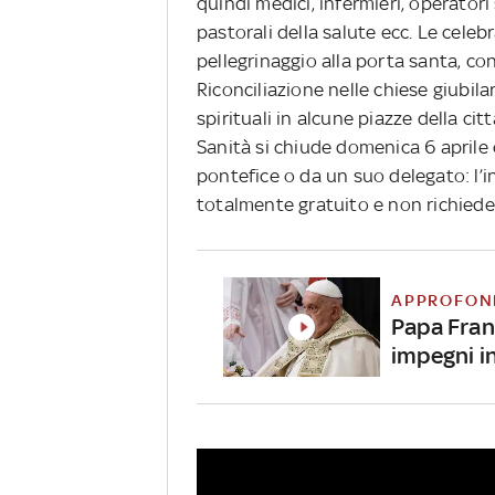
quindi medici, infermieri, operatori
pastorali della salute ecc. Le celeb
pellegrinaggio alla porta santa, con
Riconciliazione nelle chiese giubila
spirituali in alcune piazze della ci
Sanità si chiude domenica 6 aprile
pontefice o da un suo delegato: l’i
totalmente gratuito e non richiede 
APPROFON
Papa Franc
impegni i