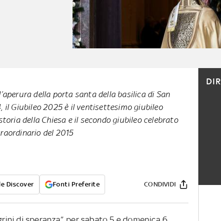
DI
’aperura della porta santa della basilica di San
 il Giubileo 2025 è il ventisettesimo giubileo
storia della Chiesa e il secondo giubileo celebrato
traordinario del 2015
e Discover
Fonti Preferite
CONDIVIDI
grini di speranza”, per sabato 5 e domenica 6