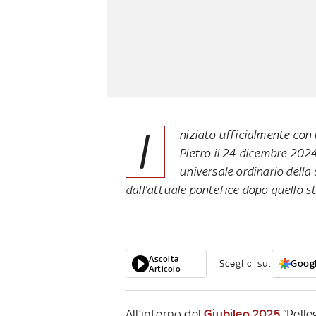
I
niziato ufficialmente con l
Pietro il 24 dicembre 2024,
universale ordinario della 
dall’attuale pontefice dopo quello s
Ascolta
Sceglici su:
Googl
Articolo
All’interno del
Giubileo 2025
“Pelle