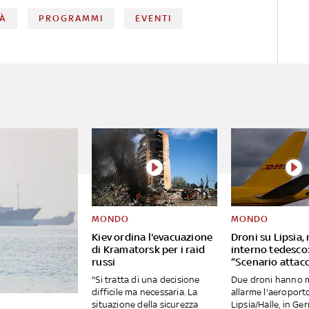
sapere su ognuno
TÀ
PROGRAMMI
EVENTI
MONDO
MONDO
Kiev ordina l'evacuazione
Droni su Lipsia,
di Kramatorsk per i raid
interno tedesco
russi
“Scenario attacc
"Si tratta di una decisione
Due droni hanno 
difficile ma necessaria. La
allarme l'aeroport
situazione della sicurezza
Lipsia/Halle, in Ge