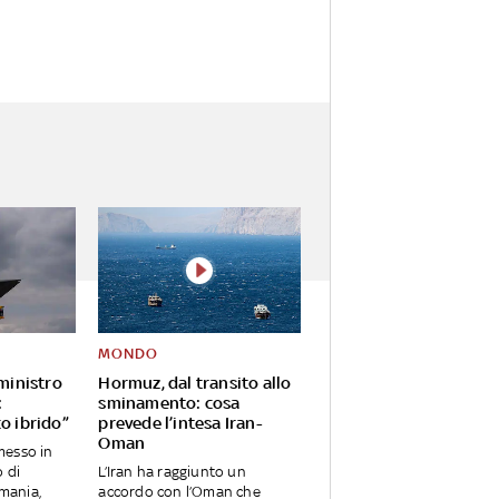
MONDO
 ministro
Hormuz, dal transito allo
:
sminamento: cosa
o ibrido”
prevede l’intesa Iran-
Oman
messo in
o di
L’Iran ha raggiunto un
rmania,
accordo con l’Oman che