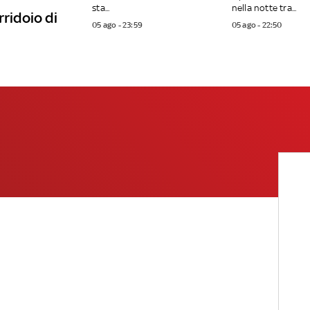
sta...
nella notte tra...
rridoio di
05 ago - 23:59
05 ago - 22:50