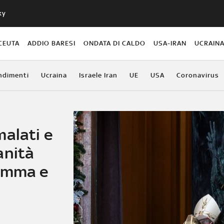
ky
CEUTA
ADDIO BARESI
ONDATA DI CALDO
USA-IRAN
UCRAIN
ndimenti
Ucraina
Israele Iran
UE
USA
Coronavirus
malati e
anità
ramma e