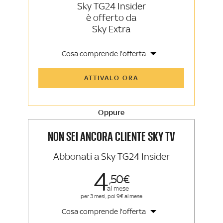
Sky TG24 Insider
è offerto da
Sky Extra
Cosa comprende l'offerta
Tutti gli articoli di Sky TG24 Insider e
ATTIVALO ORA
Sky Sport Insider
Approfondimenti, opinioni e punti di
vista autorevoli
Oppure
La newsletter esclusiva di Sky TG24
Insider e Sky Sport Insider
NON SEI ANCORA CLIENTE SKY TV
Abbonati a Sky TG24 Insider
4
50
al mese
per 3 mesi, poi 9€ al mese
Cosa comprende l'offerta