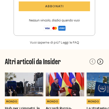
Tutti gli articoli di Sky TG24 Insider
ABBONATI
Approfondimenti
,
opinioni e punti di
vista autorevoli
Nessun vincolo, disdici quando vuoi
La newsletter esclusiva di Sky TG24
Insider
Vuoi saperne di più? Leggi le FAQ
Altri articoli da Insider
MONDO
MONDO
MONDO
Hub per i rimpatri, le
Accordi Russia-
La strategia 