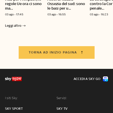
regole Ue ora ci sono
Ossezia del sud: sono
contro la Cor
ma...
le basi per u...
penale...
03 ago - 17:45
03 ago - 16:55
03 ago - 16:23
Leggi altro
TORNA AD INIZIO PAGINA
ACCEDI A SKY GO
I siti Sky:
Servizi:
SKY SPORT
SKY TV