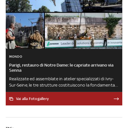
MONDO
Parigi, restauro di Notre Dame: le capriate arrivano via
Senna
Realizzate ed assemblate in atelier specializzati di Ivry-
Sur-Seine, le tre strutture costituiscono la fondamentale
ossatura intorno alla guglia e al braccio del transetto. Il
trasporto fluviale, ha spiegato in un messaggio la
Vai alla Fotogallery
sindaca di Parigi, Anne Hidalgo, emette emissioni di
carbonio 5 volte inferiori al trasporto su strada. La
cattedrale è stata danneggiata in maniera grave da un
incendio divampato il 15 aprile 2019 che ha provocato il