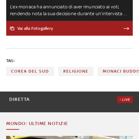
L’ex monaca ha annunciato di aver rinunciato ai voti,
rendendo nota la sua decisione durante un’intervista a
“Verissimo”. E in queste ore ha ricevuto gli auguri e la
benedizione dalle Suore Orsoline della Sacra Famiglia,
Vai alla Fotogallery
ordine di cui faceva parte prima dell’addio ai voti.
Ripercorriamo insieme la sua storia
TAG:
COREA DEL SUD
RELIGIONE
MONACI BUDDI
DIRETTA
LIVE
MONDO: ULTIME NOTIZIE