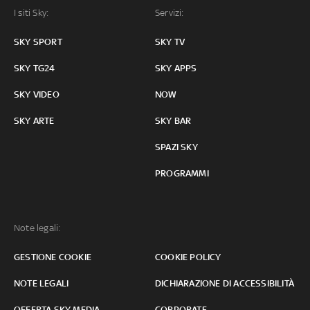
I siti Sky:
Servizi:
SKY SPORT
SKY TV
SKY TG24
SKY APPS
SKY VIDEO
NOW
SKY ARTE
SKY BAR
SPAZI SKY
PROGRAMMI
Note legali:
GESTIONE COOKIE
COOKIE POLICY
NOTE LEGALI
DICHIARAZIONE DI ACCESSIBILITÀ
OFFERTA SKY MEDIA
CORPORATE