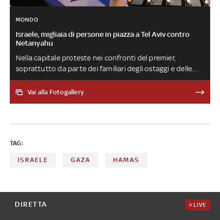
MONDO
Israele, migliaia di persone in piazza a Tel Aviv contro
Netanyahu
Nella capitale proteste nei confronti del premier,
soprattutto da parte dei familiari degli ostaggi e delle
vittime di Hamas. 'Chi divide non unirà, chi distrugge non
costruirà, chi distrugge non creerà', ha dichiarato
Vai alla Fotogallery
Yonatan Shamriz, il cui fratello Alon, ostaggio a Gaza, è
stato ucciso dai soldati israeliani. Manifestazioni anche a
Cesarea, nel nord del Paese, di fronte all’abitazione di
Netanyahu
TAG:
ISRAELE
GAZA
HAMAS
DIRETTA
LIVE