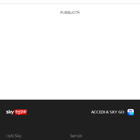
PUBBLICITÀ
ACCEDI A SKY GO
I siti Sky:
Servizi: