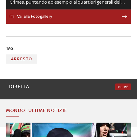
Crimea, puntando ad esempio ai quartieri generali della
Flotta del Mar Nero a Sebastopoli. Mosca si vendica
bombardando Odessa. Tra gli altri fronti caldi: Verbove e
Vai alla Fotogallery
Robotyne, Bakhmut e la zona di Kupyansk
TAG:
ARRESTO
DIRETTA
LIVE
MONDO: ULTIME NOTIZIE