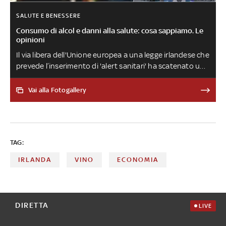
SALUTE E BENESSERE
Consumo di alcol e danni alla salute: cosa sappiamo. Le
opinioni
Il via libera dell'Unione europea a una legge irlandese che
prevede l’inserimento di 'alert sanitari' ha scatenato un
lungo dibattito che coinvolge non solo esponenti del
mondo politico e delle associazioni di categoria, ma
Vai alla Fotogallery
anche ricercatori e professionisti medici: ecco che cosa
sta succedendo
TAG:
IRLANDA
VINO
ECONOMIA
DIRETTA
LIVE