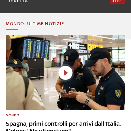
DIRETTA
LIVE
MONDO: ULTIME NOTIZIE
MONDO
Spagna, primi controlli per arrivi dall'Italia.
Meloni: "No ultimatum"