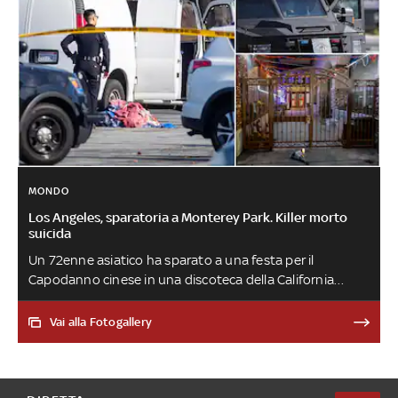
MONDO
Los Angeles, sparatoria a Monterey Park. Killer morto
suicida
Un 72enne asiatico ha sparato a una festa per il
Capodanno cinese in una discoteca della California
uccidendo 5 uomini e 5 donne tra i 50 e i 60 anni. Altri
dieci i feriti. Braccato dalla polizia, l'uomo si è poi
Vai alla Fotogallery
suicidato. Biden parla di 'attacco insensato' e chiede
bandiere a mezz'asta in tutti gli edifici pubblici Usa