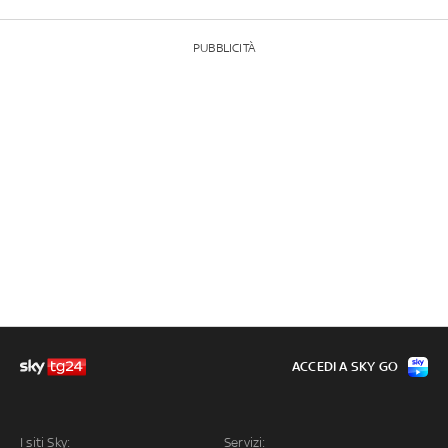
PUBBLICITÀ
ACCEDI A SKY GO
I siti Sky:
Servizi: