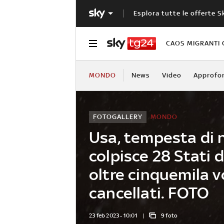
Esplora tutte le offerte S
CAOS MIGRANTI 
MONDO
News
Video
Approfo
FOTOGALLERY
MONDO
Usa, tempesta di 
colpisce 28 Stati d
oltre cinquemila v
cancellati. FOTO
23 feb 2023 - 10:01
9 foto