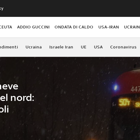
ky
CEUTA
ADDIO GUCCINI
ONDATA DI CALDO
USA-IRAN
UCRAI
ndimenti
Ucraina
Israele Iran
UE
USA
Coronavirus
neve
el nord:
oli