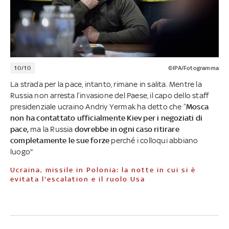
10/10
©IPA/Fotogramma
La strada per la pace, intanto, rimane in salita. Mentre la
Russia non arresta l’invasione del Paese, il capo dello staff
presidenziale ucraino Andriy Yermak ha detto che “
Mosca
non ha contattato ufficialmente Kiev per i negoziati di
pace,
ma la Russia
dovrebbe in ogni caso ritirare
completamente le sue forze
perché i colloqui abbiano
luogo"
Ucraina, missile in Polonia: la notte in cui si è
evitata l'escalation e il ruolo Usa