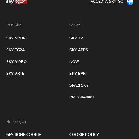
ACCEDI A SKY GO
I siti Sky:
Servizi:
SKY SPORT
SKY TV
SKY TG24
SKY APPS
SKY VIDEO
NOW
SKY ARTE
SKY BAR
SPAZI SKY
PROGRAMMI
Note legali:
GESTIONE COOKIE
COOKIE POLICY